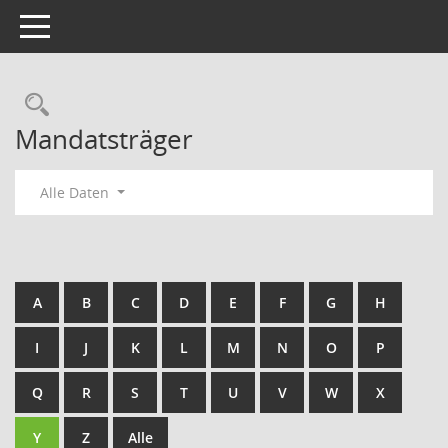
Toggle navigation
Rechercheauswahl
Mandatsträger
Alle Daten
A
B
C
D
E
F
G
H
I
J
K
L
M
N
O
P
Q
R
S
T
U
V
W
X
Y
Z
Alle