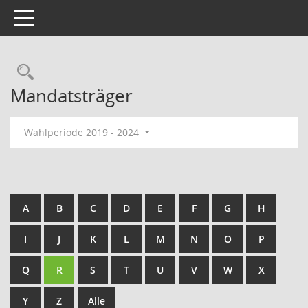
Toggle navigation
Rechercheauswahl
Mandatsträger
Wahlperiode 2019 - 2024
A
B
C
D
E
F
G
H
I
J
K
L
M
N
O
P
Q
R
S
T
U
V
W
X
Y
Z
Alle