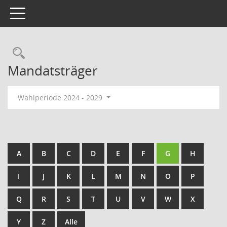
Toggle navigation
Rechercheauswahl
Mandatsträger
Wahlperiode 2024 - 2029
A
B
C
D
E
F
G
H
I
J
K
L
M
N
O
P
Q
R
S
T
U
V
W
X
Y
Z
Alle