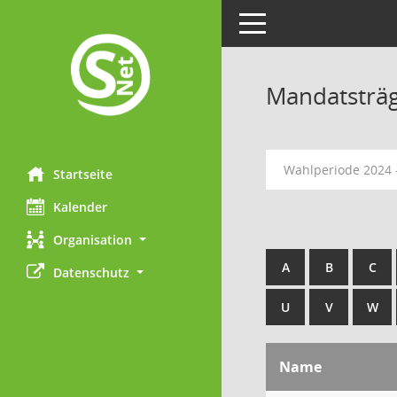
Toggle navigation
Mandatsträ
Wahlperiode 2024 
Startseite
Kalender
Organisation
A
B
C
Datenschutz
U
V
W
Name