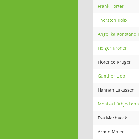
Frank Hörter
Thorsten Kolb
Angelika Konstandi
Holger Kröner
Florence Krüger
Gunther Lipp
Hannah Lukassen
Monika Lüthje-Lenh
Eva Machacek
Armin Maier