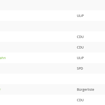
ULiP
CDU
CDU
Rahn
ULiP
SPD
r
Bürgerliste
CDU