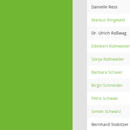
Danielle Ress
Markus Ringwald
Dr. Ulrich Roßwag
Edelbert Rothweiler
Sonja Rothweiler
Barbara Schaier
Birgit Schneider
Petra Schwab
Simon Schwarz
Bernhard Stobitzer