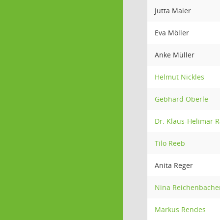
Jutta Maier
Eva Möller
Anke Müller
Helmut Nickles
Gebhard Oberle
Dr. Klaus-Helimar 
Tilo Reeb
Anita Reger
Nina Reichenbache
Markus Rendes