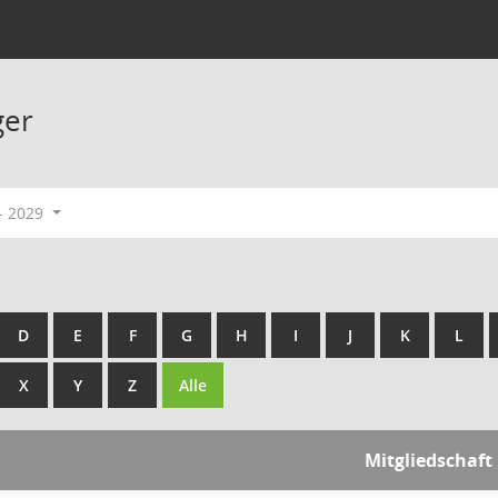
ger
- 2029
D
E
F
G
H
I
J
K
L
X
Y
Z
Alle
Mitgliedschaft