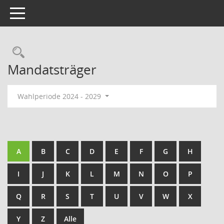
Toggle navigation
Rechercheauswahl
Mandatsträger
Wahlperiode 2024 - 2029
A
B
C
D
E
F
G
H
I
J
K
L
M
N
O
P
Q
R
S
T
U
V
W
X
Y
Z
Alle