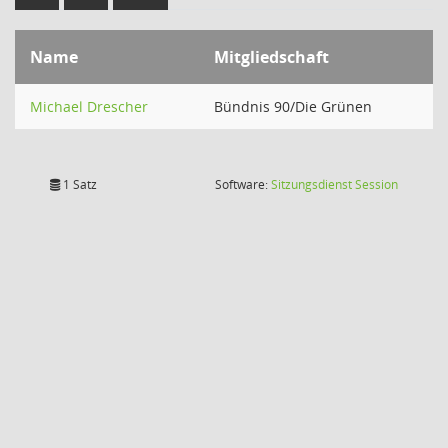
Name
Mitgliedschaft
Michael Drescher
Bündnis 90/Die Grünen
(Wird in
1 Satz
Software:
Sitzungsdienst
Session