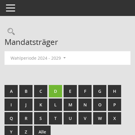
Toggle navigation
Rechercheauswahl
Mandatsträger
Wahlperiode 2024 - 2029
A
B
C
D
E
F
G
H
I
J
K
L
M
N
O
P
Q
R
S
T
U
V
W
X
Y
Z
Alle