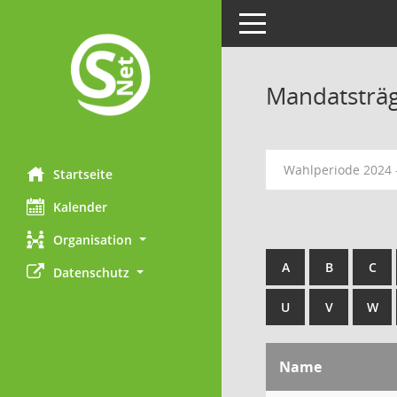
Toggle navigation
Mandatsträ
Wahlperiode 2024 
Startseite
Kalender
Organisation
A
B
C
Datenschutz
U
V
W
Name