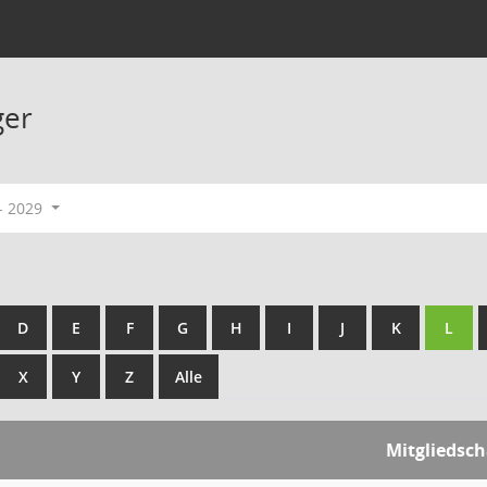
ger
- 2029
D
E
F
G
H
I
J
K
L
X
Y
Z
Alle
Mitgliedsch