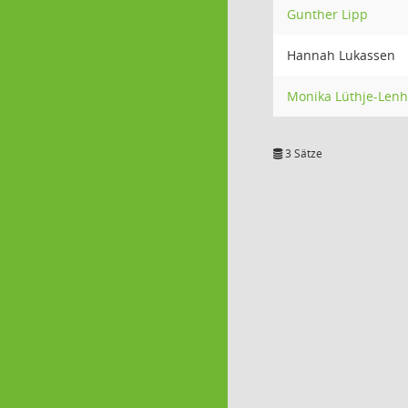
Gunther Lipp
Hannah Lukassen
Monika Lüthje-Lenh
3 Sätze