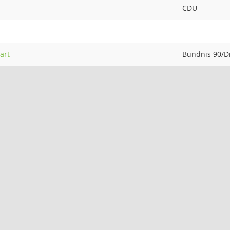
CDU
art
Bündnis 90/D