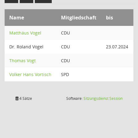
Name
Mitgliedschaft
bis
Matthäus Vogel
CDU
Dr. Roland Vogel
CDU
23.07.2024
Thomas Vogt
CDU
Volker Hans Vortisch
SPD
(Wird in
4 Sätze
Software:
Sitzungsdienst
Session