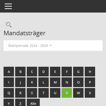
Toggle navigation
Rechercheauswahl
Mandatsträger
Wahlperiode 2024 - 2029
A
B
C
D
E
F
G
H
I
J
K
L
M
N
O
P
Q
R
S
T
U
V
W
X
Y
Z
Alle