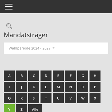
Toggle navigation
Rechercheauswahl
Mandatsträger
Wahlperiode 2024 - 2029
A
B
C
D
E
F
G
H
I
J
K
L
M
N
O
P
Q
R
S
T
U
V
W
X
Y
Z
Alle