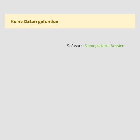
Keine Daten gefunden.
(Wird in
Software:
Sitzungsdienst
Session