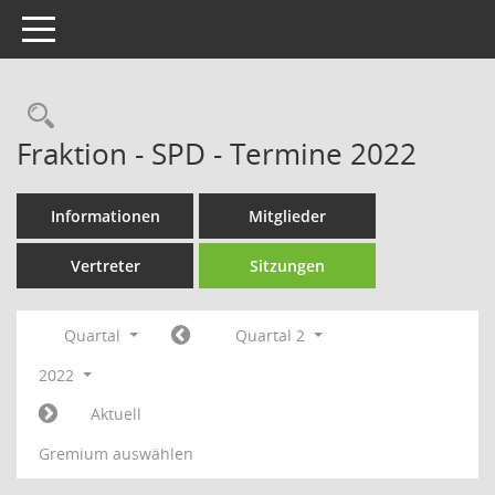
Toggle navigation
Rechercheauswahl
Fraktion - SPD - Termine 2022
Informationen
Mitglieder
Vertreter
Sitzungen
Quartal
Quartal 2
2022
Aktuell
Gremium auswählen