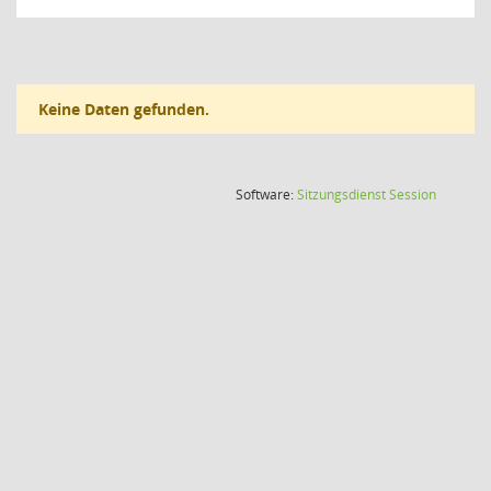
Keine Daten gefunden.
(Wird in
Software:
Sitzungsdienst
Session