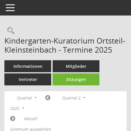
Toggle navigation
Rechercheauswahl
Kindergarten-Kuratorium Ortsteil-
Kleinsteinbach - Termine 2025
Informationen
Mitglieder
Vertreter
Sitzungen
Quartal
Quartal 2
2025
Aktuell
Gremium auswählen