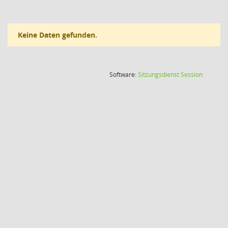
Keine Daten gefunden.
(Wird in
Software:
Sitzungsdienst
Session