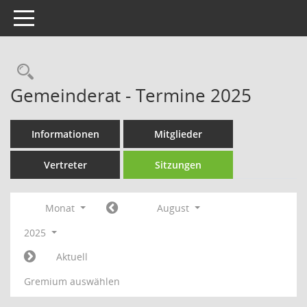
Toggle navigation
Rechercheauswahl
Gemeinderat - Termine 2025
Informationen
Mitglieder
Vertreter
Sitzungen
Monat
August
2025
Aktuell
Gremium auswählen