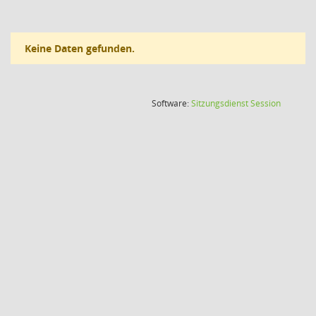
Keine Daten gefunden.
(Wird in
Software:
Sitzungsdienst
Session