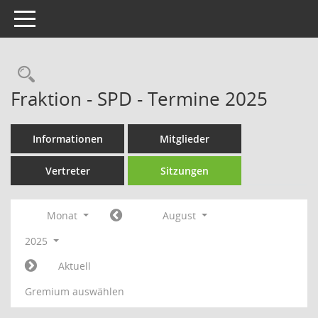
Toggle navigation
Rechercheauswahl
Fraktion - SPD - Termine 2025
Informationen
Mitglieder
Vertreter
Sitzungen
Monat
August
2025
Aktuell
Gremium auswählen