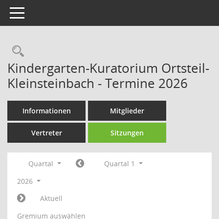
Toggle navigation
Rechercheauswahl
Kindergarten-Kuratorium Ortsteil-
Kleinsteinbach - Termine 2026
Informationen
Mitglieder
Vertreter
Sitzungen
Quartal
Quartal 1
2026
Aktuell
Gremium auswählen