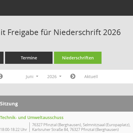
t Freigabe für Niederschrift 2026
Termine
Niederschriften
Juni
2026
Aktuell
Sitzung
Technik- und Umweltausschuss
76327 Pfinztal (Berghausen), Selmnitzsaal (Europaplatz),
18:00-18:22 Uhr
Karlsruher Straße 84, 76327 Pfinztal (Berghausen)