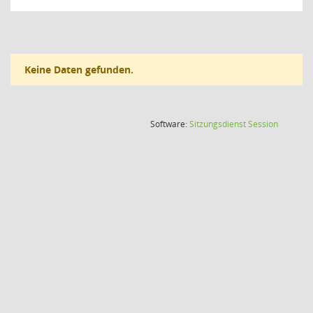
Keine Daten gefunden.
(Wird in
Software:
Sitzungsdienst
Session