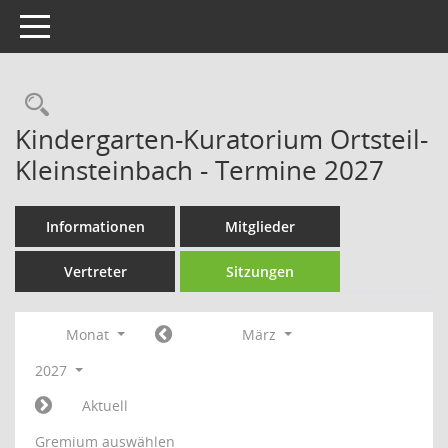
Toggle navigation
Rechercheauswahl
Kindergarten-Kuratorium Ortsteil-
Kleinsteinbach - Termine 2027
Informationen
Mitglieder
Vertreter
Sitzungen
Monat
März
2027
Aktuell
Gremium auswählen