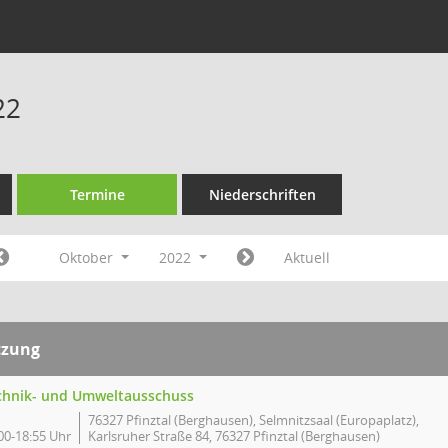
22
Termine
Niederschriften
Oktober
2022
Aktuell
tzung
chnik- und Umweltausschuss
76327 Pfinztal (Berghausen), Selmnitzsaal (Europaplatz),
00-18:55 Uhr
Karlsruher Straße 84, 76327 Pfinztal (Berghausen)