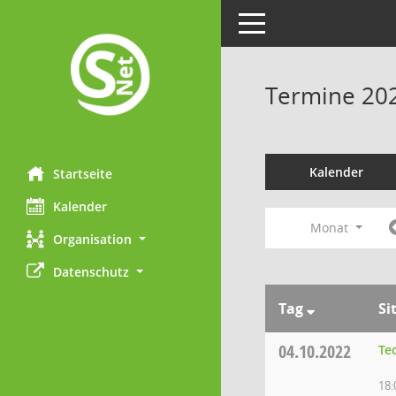
Toggle navigation
Termine 20
Kalender
Startseite
Kalender
Monat
Organisation
Datenschutz
Tag
Si
04.10.2022
Te
18: