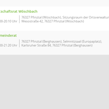
tschaftsrat Wöschbach
76327 Pfinztal (Wöschbach), Sitzungsraum der Ortsverwaltu
00-20:10 Uhr
Wesostraße 42, 76327 Pfinztal (Wöschbach)
meinderat
76327 Pfinztal (Berghausen), Selmnitzsaal (Europaplatz),
00-21:20 Uhr
Karlsruher Straße 84, 76327 Pfinztal (Berghausen)