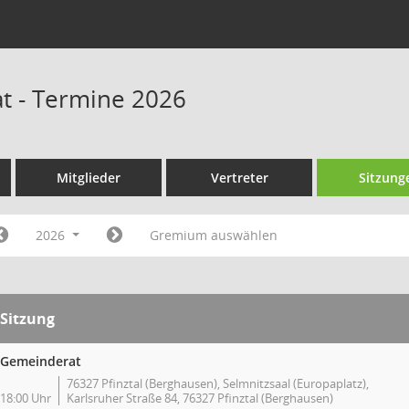
t - Termine 2026
Mitglieder
Vertreter
Sitzung
2026
Gremium auswählen
Sitzung
Gemeinderat
76327 Pfinztal (Berghausen), Selmnitzsaal (Europaplatz),
18:00 Uhr
Karlsruher Straße 84, 76327 Pfinztal (Berghausen)