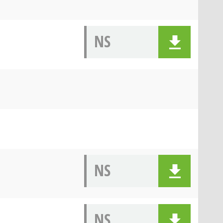
NS
NS
NS