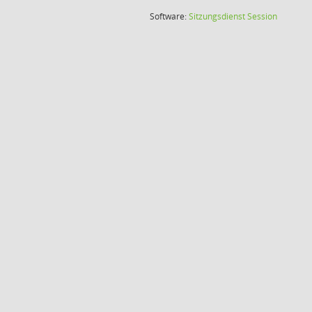
(Wird in
Software:
Sitzungsdienst
Session