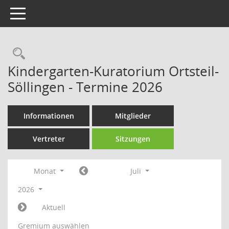
Toggle navigation
Rechercheauswahl
Kindergarten-Kuratorium Ortsteil-
Söllingen - Termine 2026
Informationen
Mitglieder
Vertreter
Sitzungen
Monat
Juli
2026
Aktuell
Gremium auswählen