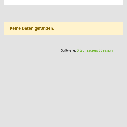
Keine Daten gefunden.
(Wird in
Software:
Sitzungsdienst
Session