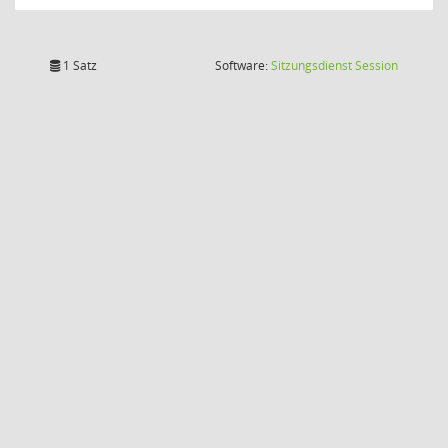
(Wird in
1 Satz
Software:
Sitzungsdienst
Session