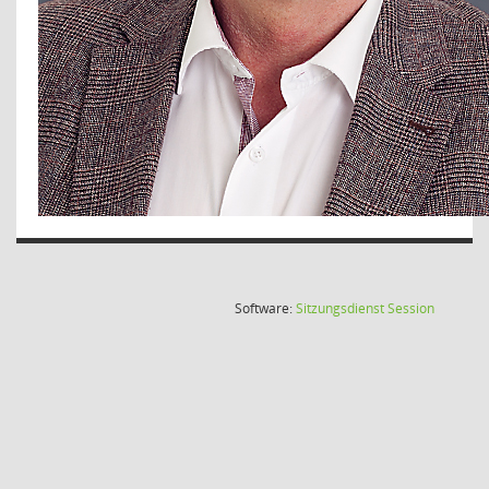
(Wird in
Software:
Sitzungsdienst
Session