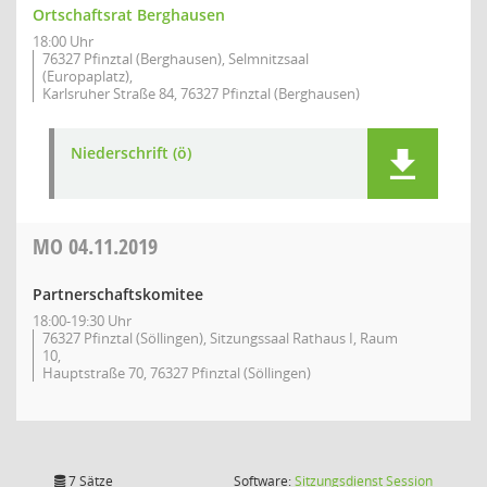
Ortschaftsrat Berghausen
18:00 Uhr
76327 Pfinztal (Berghausen), Selmnitzsaal
(Europaplatz),
Karlsruher Straße 84, 76327 Pfinztal (Berghausen)
Niederschrift (ö)
MO
04.11.2019
Partnerschaftskomitee
18:00-19:30 Uhr
76327 Pfinztal (Söllingen), Sitzungssaal Rathaus I, Raum
10,
Hauptstraße 70, 76327 Pfinztal (Söllingen)
(Wird in
7 Sätze
Software:
Sitzungsdienst
Session