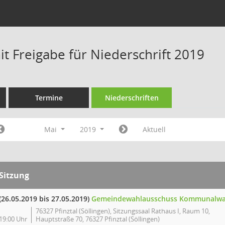
t Freigabe für Niederschrift 2019
Termine
Niederschriften
Mai
2019
Aktuell
Sitzung
(26.05.2019 bis 27.05.2019)
Gemeindewahlausschuss Kommunalwa
76327 Pfinztal (Söllingen), Sitzungssaal Rathaus I, Raum 10,
19:00 Uhr
Hauptstraße 70, 76327 Pfinztal (Söllingen)