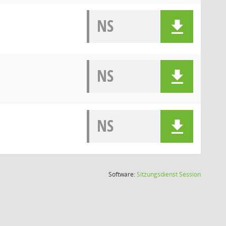
NS
NS
NS
(Wird in
Software:
Sitzungsdienst
Session