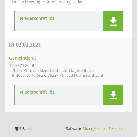
Online-Meeting -> Gremiumsmitglieder
Niederschrift (ö)
DI
02.02.2021
Gemeinderat
18:00-21:20 Uhr
76327 Pfinztal (Kleinsteinbach), Hagwaldhalle,
Industriestraße 2 c, 76327 Pfinztal (Kleinsteinbach)
Niederschrift (ö)
(Wird in
3 Sätze
Software:
Sitzungsdienst
Session