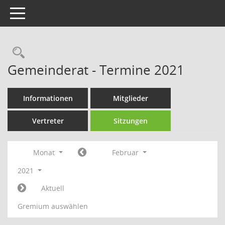
Toggle navigation
Rechercheauswahl
Gemeinderat - Termine 2021
Informationen
Mitglieder
Vertreter
Sitzungen
Monat
Februar
2021
Aktuell
Gremium auswählen