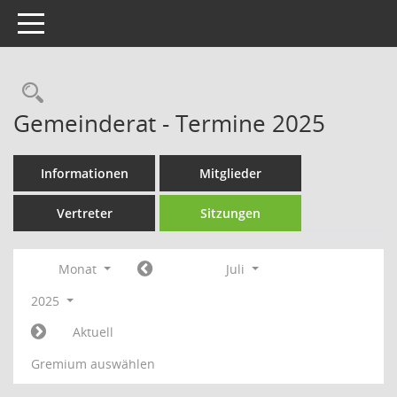
Toggle navigation
Rechercheauswahl
Gemeinderat - Termine 2025
Informationen
Mitglieder
Vertreter
Sitzungen
Monat
Juli
2025
Aktuell
Gremium auswählen