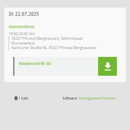
DI
22.07.2025
Gemeinderat
19:00-20:45 Uhr
76327 Pfinztal (Berghausen), Selmnitzsaal
(Europaplatz),
Karlsruher Straße 84, 76327 Pfinztal (Berghausen)
Niederschrift (ö)
(Wird in
1 Satz
Software:
Sitzungsdienst
Session