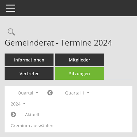
Toggle navigation
Rechercheauswahl
Gemeinderat - Termine 2024
Informationen
Mitglieder
Vertreter
Sitzungen
Quartal
Quartal 1
2024
Aktuell
Gremium auswählen