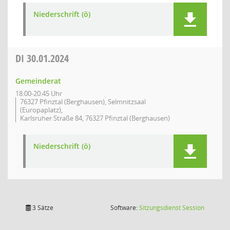
Niederschrift (ö)
DI
30.01.2024
Gemeinderat
18:00-20:45 Uhr
76327 Pfinztal (Berghausen), Selmnitzsaal
(Europaplatz),
Karlsruher Straße 84, 76327 Pfinztal (Berghausen)
Niederschrift (ö)
(Wird in
3 Sätze
Software:
Sitzungsdienst
Session